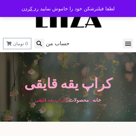
لطفا فیلترشکن خود را خاموش نمایید
رد کردن
حساب من
0
تومان
کراپ یقه قایقی
خانه
/
محصولات
/ کراپ یقه قایقی