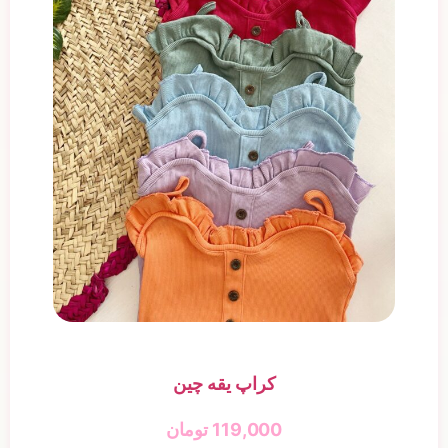
کراپ یقه چین
119,000
تومان