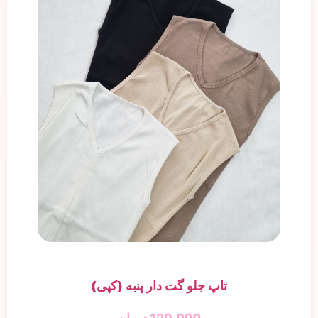
تاپ جلو گت دار پنبه (کپی)