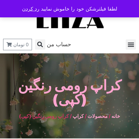
لطفا فیلترشکن خود را خاموش نمایید
رد کردن
حساب من
0
تومان
کراپ رومی رنگین
(کپی)
خانه
/
محصولات
/
کراپ
/ کراپ رومی رنگین (کپی)