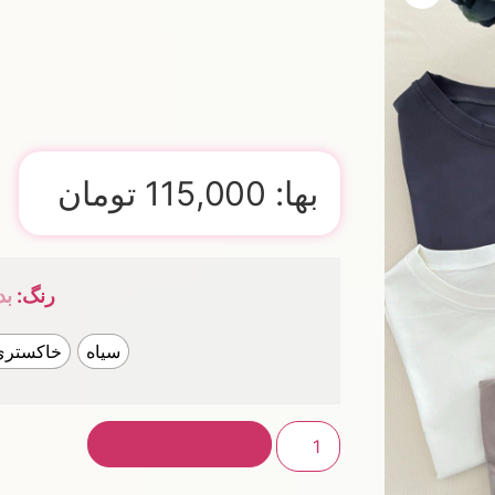
بها:
115,000
تومان
رنگ
:
بد
سیاه
خاکستری
افزودن به سبد خرید