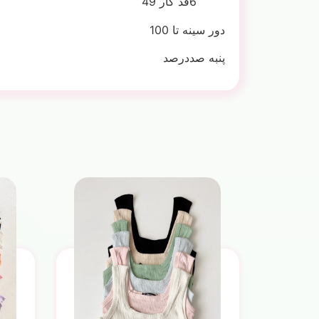
6قد کار 49
دور سینه تا 100
پنبه صددرصد