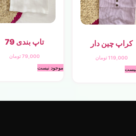
تاپ بندی 79
کراپ چین دار
79,000
تومان
119,000
تومان
موجود نیست
نیست