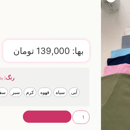
بها:
139,000
تومان
رنگ
:
بد
آبی
سیاه
قهوه
کرم
سبز
سفی
افزودن به سبد خرید