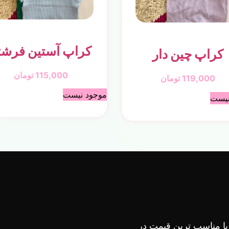
کراپ آستین فرشت
کراپ چین دار
115,000
تومان
119,000
تومان
موجود نیست
نیست
 با مناسب ترین قیمت در