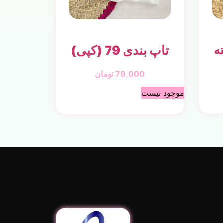
ه
تاپ بندی 79 (کپی)
79,000
تومان
موجود نیست