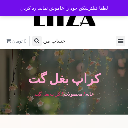
لطفا فیلترشکن خود را خاموش نمایید
رد کردن
حساب من
0
تومان
کراپ بغل گت
خانه
/
محصولات
/ کراپ بغل گت