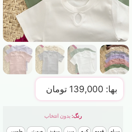
بها:
139,000
تومان
رنگ
:
بدون انتخاب
سیاه
قهوه
کرم
سبز
سفید
صورتی
طوسی