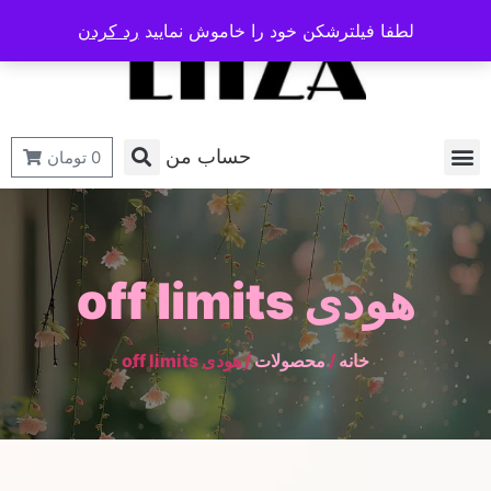
لطفا فیلترشکن خود را خاموش نمایید
رد کردن
حساب من
0
تومان
هودی off limits
خانه
/
محصولات
/ هودی off limits