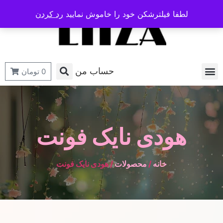
لطفا فیلترشکن خود را خاموش نمایید
رد کردن
حساب من
0
تومان
هودی نایک فونت
خانه
/
محصولات
/ هودی نایک فونت