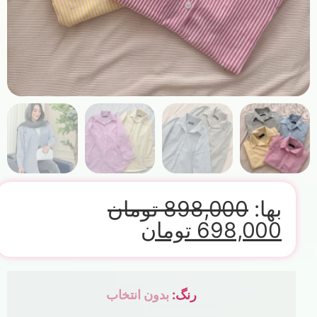
بها:
898,000
تومان
698,000
تومان
رنگ
:
بدون انتخاب