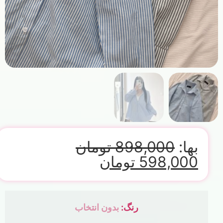
بها:
898,000
تومان
598,000
تومان
رنگ
:
بدون انتخاب