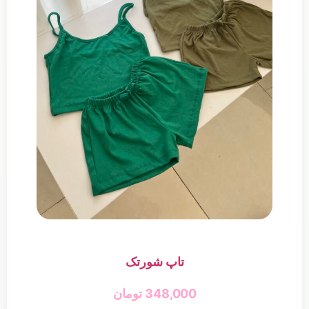
تاپ شورتک
348,000
تومان