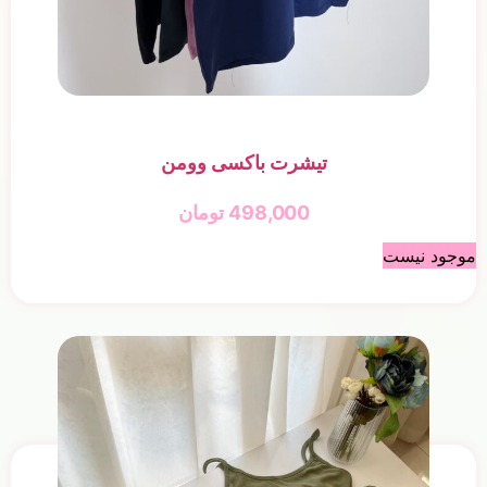
تیشرت باکسی وومن
498,000
تومان
موجود نیست