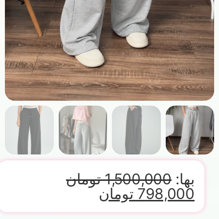
بها:
1,500,000
تومان
798,000
تومان