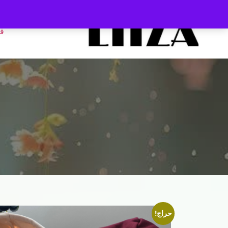
ف
حراج!