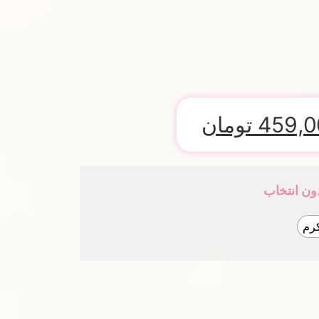
459,0
تومان
ون انتخاب
رم