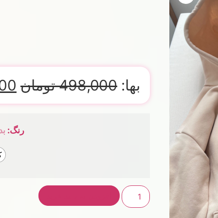
بها:
498,000
تومان
00
رنگ
:
بد
ک
افزودن به سبد خرید