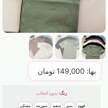
بها:
149,000
تومان
رنگ
:
بدون انتخاب
قهوه
سبز
سفید
سورمه
مشکی