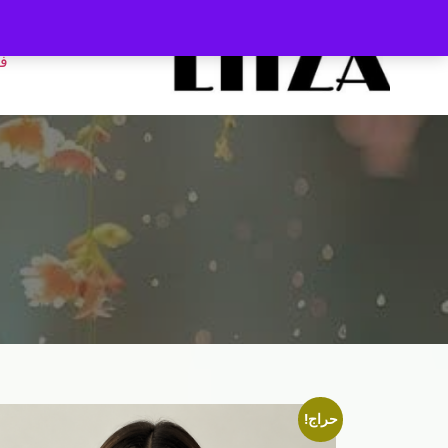
ف
حراج!