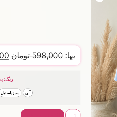
بها:
598,000
تومان
000
رنگ
:
بد
آبی
سبزپاستیل
افزودن به سبد خرید