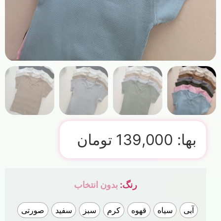
بها:
139,000
تومان
رنگ
:
بدون انتخاب
آبی
سیاه
قهوه
کرم
سبز
سفید
صورتی