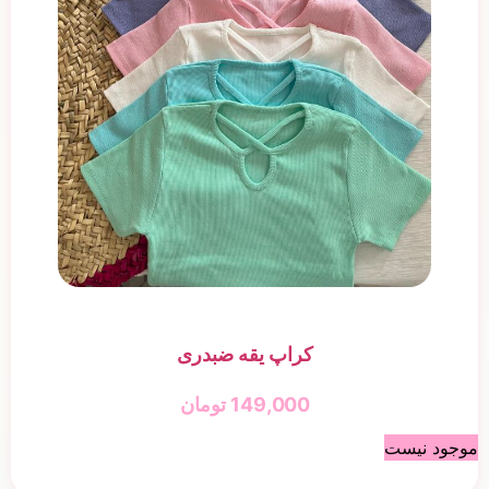
کراپ یقه ضبدری
149,000
تومان
موجود نیست