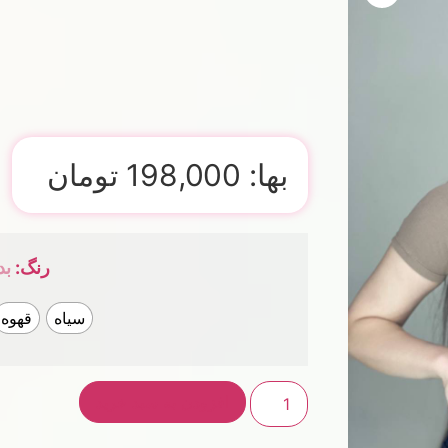
بها:
198,000
تومان
رنگ
:
بد
سیاه
قهوه
افزودن به سبد خرید