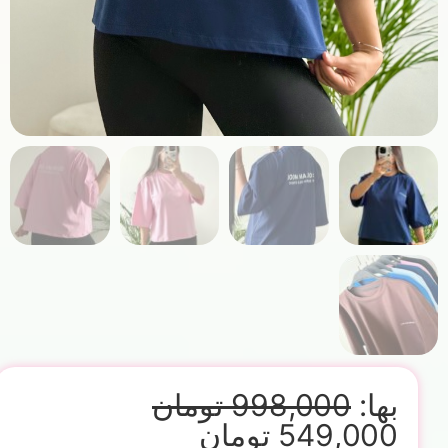
بها:
998,000
تومان
549,000
تومان