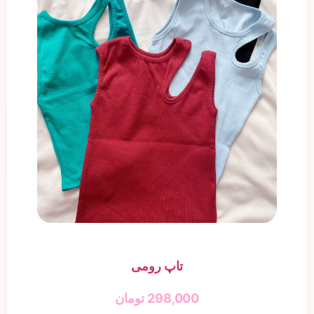
تاپ رومی
298,000
تومان