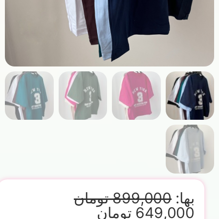
بها:
899,000
تومان
649,000
تومان