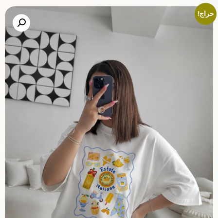
حراج!