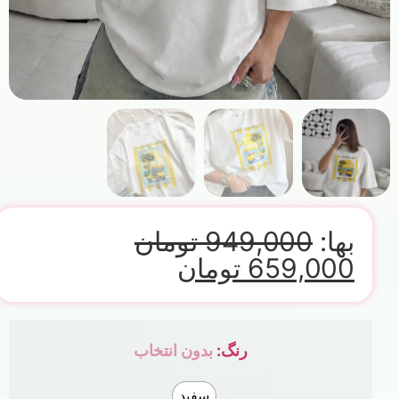
بها:
949,000
تومان
659,000
تومان
رنگ
:
بدون انتخاب
سفید