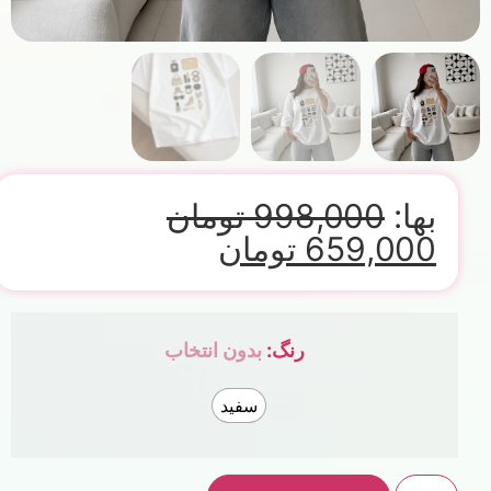
بها:
998,000
تومان
659,000
تومان
رنگ
:
بدون انتخاب
سفید