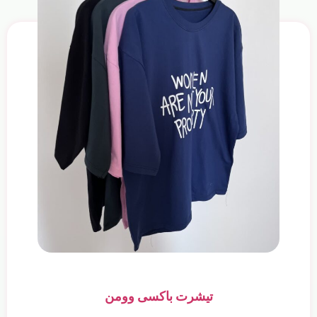
تیشرت باکسی وومن