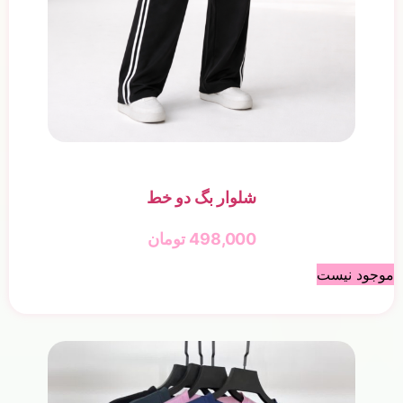
شلوار بگ دو خط
498,000
تومان
موجود نیست