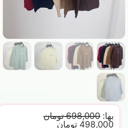
بها:
698,000
تومان
498,000
تومان