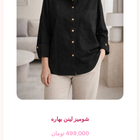
شومیز لینن بهاره
498,000
تومان