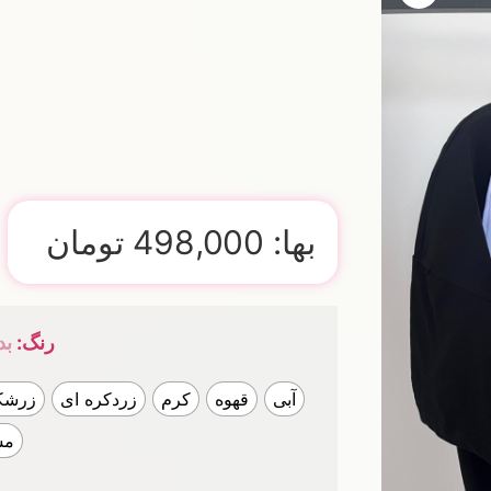
بها:
498,000
تومان
رنگ
:
بد
آبی
قهوه
کرم
زردکره ای
زرشک
مش