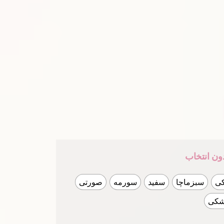
ون انتخاب
ی
سبزماچا
سفید
سورمه
صورتی
کی