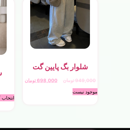
شلوار بگ پایین گت
ش
949,000
تومان
698,000
تومان
موجود نیست
انتخاب گ