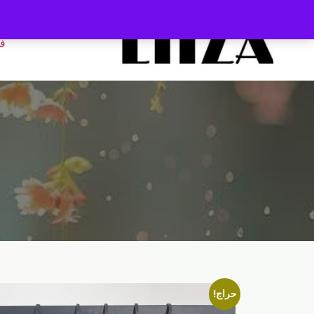
ف
حراج!