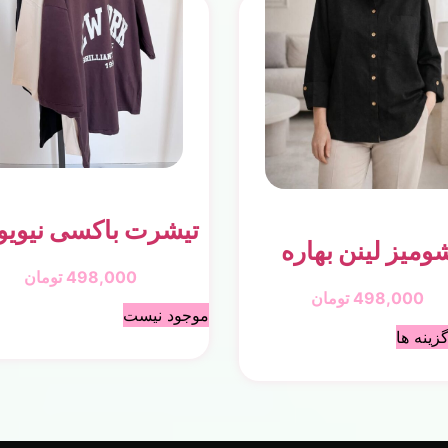
تیشرت باکسی نیوی
ومیز لینن بهاره
498,000
تومان
498,000
تومان
موجود نیست
زینه ها