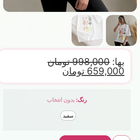
بها:
998,000
تومان
659,000
تومان
رنگ
:
بدون انتخاب
سفید