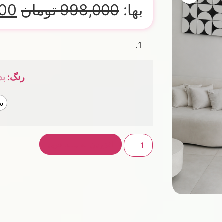
بها:
998,000
تومان
00
رنگ
:
بد
س
افزودن به سبد خرید