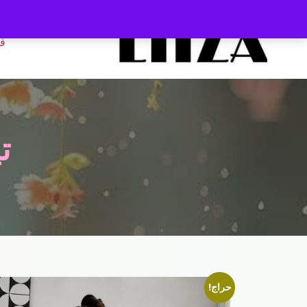
ف
ت
حراج!