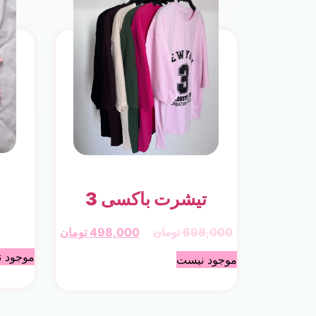
تیشرت باکسی 3
698,000
تومان
498,000
تومان
موجود 
موجود نیست