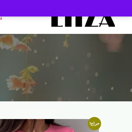
ف
حراج!