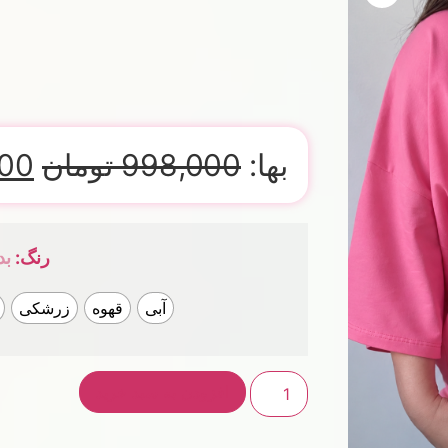
بها:
998,000
تومان
00
رنگ
:
بد
آبی
قهوه
زرشکی
افزودن به سبد خرید