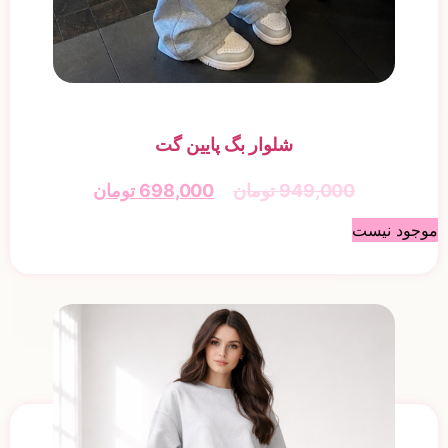
شلوار بگ پایین گت
949,000
تومان
698,000
تومان
موجود نیست