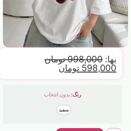
بها:
998,000
تومان
598,000
تومان
رنگ
:
بدون انتخاب
سفید