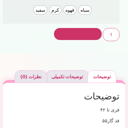
سیاه
قهوه
کرم
سفید
افزودن به سبد خرید
توضیحات
توضیحات تکمیلی
نظرات (0)
توضیحات
فری تا ۴۲
قذ گار۵۵