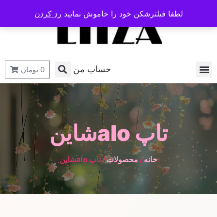
لطفا فیلترشکن خود را خاموش نمایید
رد کردن
حساب من
0
تومان
تاپ aloشاین
خانه
/
محصولات
/ تاپ aloشاین