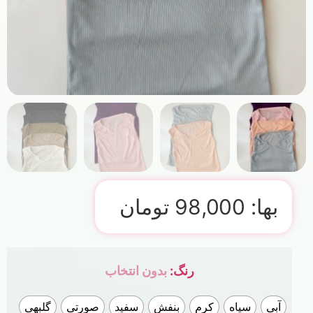
بها:
98,000
تومان
رنگ
:
بدون انتخاب
آبی
سیاه
کرم
بنفش
سفید
صورتی
گلبهی