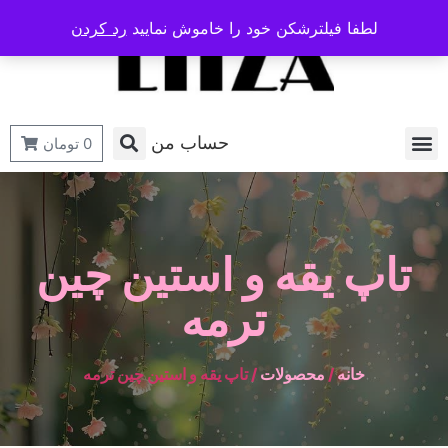
لطفا فیلترشکن خود را خاموش نمایید
رد کردن
حساب من
0
تومان
تاپ یقه و استین چین
ترمه
خانه
/
محصولات
/ تاپ یقه و استین چین ترمه