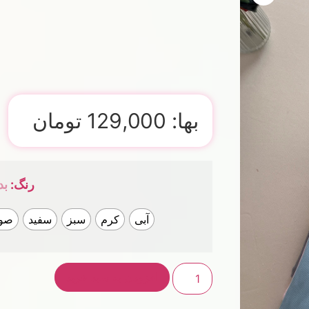
بها:
129,000
تومان
رنگ
:
بد
آبی
کرم
سبز
سفید
صو
افزودن به سبد خرید