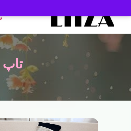
ف
تاپ 