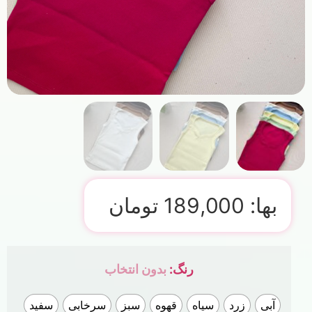
بها:
189,000
تومان
رنگ
:
بدون انتخاب
آبی
زرد
سیاه
قهوه
سبز
سرخابی
سفید