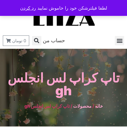
لطفا فیلترشکن خود را خاموش نمایید
رد کردن
حساب من
0
تومان
تاپ کراپ لس انجلس
gh
خانه
/
محصولات
/ تاپ کراپ لس انجلس gh