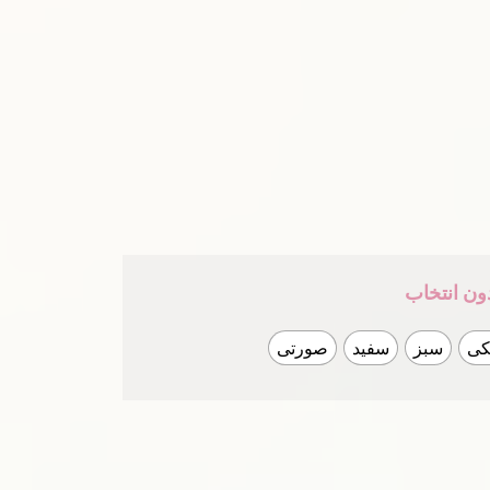
ون انتخاب
کی
سبز
سفید
صورتی