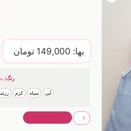
بها:
149,000
تومان
رنگ
:
بد
آبی
سیاه
کرم
زرش
افزودن به سبد خرید