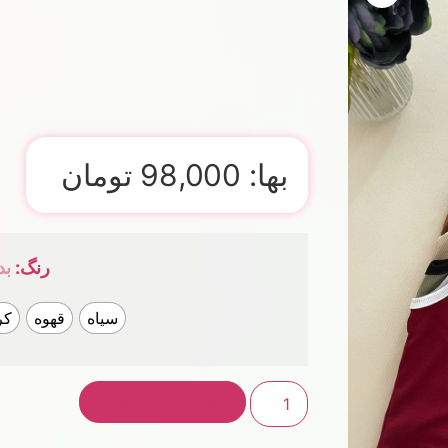
بها:
98,000
تومان
رنگ
:
بد
سیاه
قهوه
کر
افزودن به سبد خرید