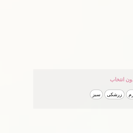
ون انتخاب
م
زرشکی
سبز