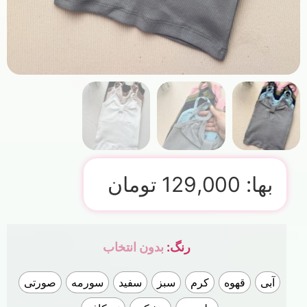
بها:
129,000
تومان
رنگ
:
بدون انتخاب
آبی
قهوه
کرم
سبز
سفید
سورمه
صورتی