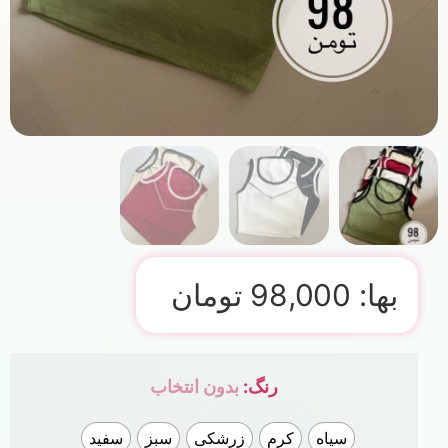
بها:
98,000
تومان
رنگ
:
بدون انتخاب
سیاه
کرم
زرشکی
سبز
سفید