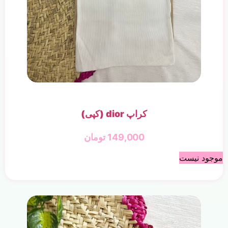
کراپ dior (کپی)
149,000
تومان
موجود نیست