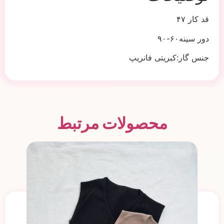
قد کار ۴۷
دور سینه۶۰-۹۰
جنس گار:کبریتی فانریپ
محصولات مرتبط