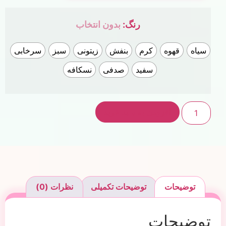
رنگ
:
بدون انتخاب
سیاه
قهوه
کرم
بنفش
زیتونی
سبز
سرخابی
سفید
صدفی
نسکافه
افزودن به سبد خرید
توضیحات
توضیحات تکمیلی
نظرات (0)
توضیحات