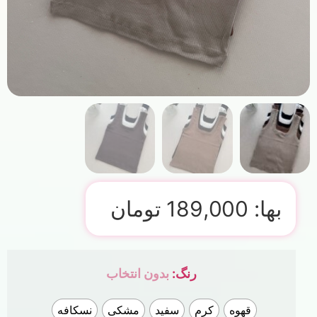
بها:
189,000
تومان
رنگ
:
بدون انتخاب
قهوه
کرم
سفید
مشکی
نسکافه