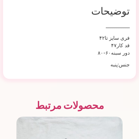
توضیحات
___________
فری سایز تا۴۲
قد کار۴۷
دور سبنه۶۰-۸۰
جنس:پنبه
محصولات مرتبط