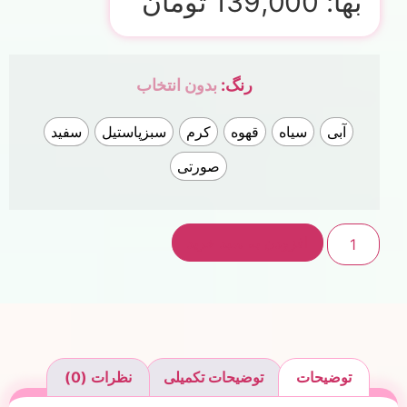
بها:
139,000
تومان
رنگ
:
بدون انتخاب
آبی
سیاه
قهوه
کرم
سبزپاستیل
سفید
صورتی
افزودن به سبد خرید
توضیحات
توضیحات تکمیلی
نظرات (0)