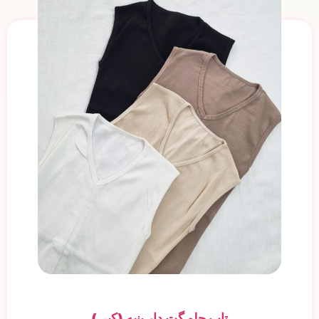
تاپ جلو گت دار پنبه (کپی)