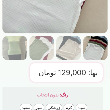
بها:
129,000
تومان
رنگ
:
بدون انتخاب
سیاه
کرم
زرشکی
سبز
سفید