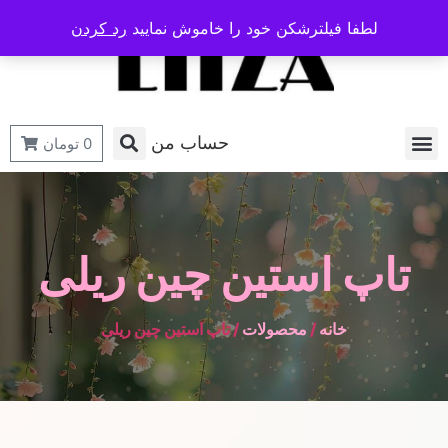
لطفا فیلترشکن خود را خاموش نمایید
رد کردن
حساب من
0
تومان
تاپ استین چین ریلی
خانه
/
محصولات
/ تاپ استین چین ریلی