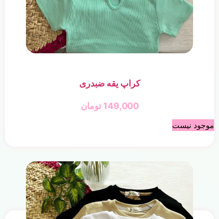
کراپ یقه ضبدری
149,000
تومان
موجود نیست