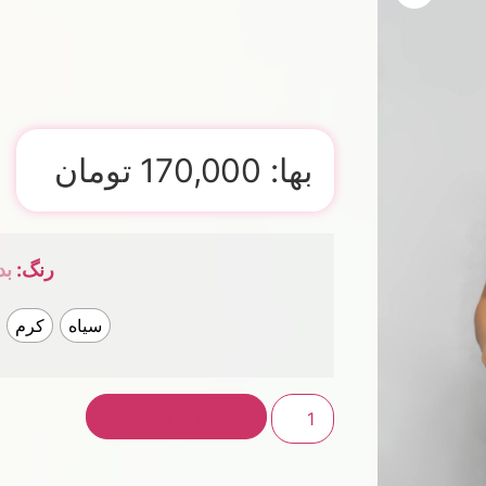
بها:
170,000
تومان
رنگ
:
بد
سیاه
کرم
افزودن به سبد خرید