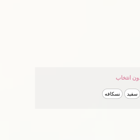
ون انتخاب
سفید
نسکافه