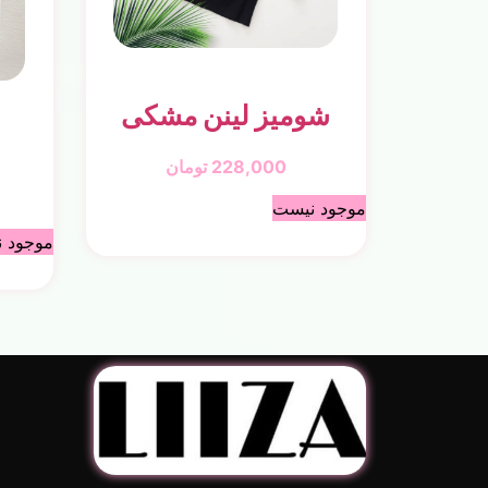
شومیز لینن مشکی
228,000
تومان
موجود نیست
موجود 