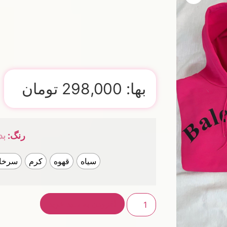
بها:
298,000
تومان
رنگ
:
بد
سیاه
قهوه
کرم
سرخا
افزودن به سبد خرید