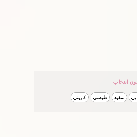
ون انتخاب
بی
سفید
طوسی
کاربنی