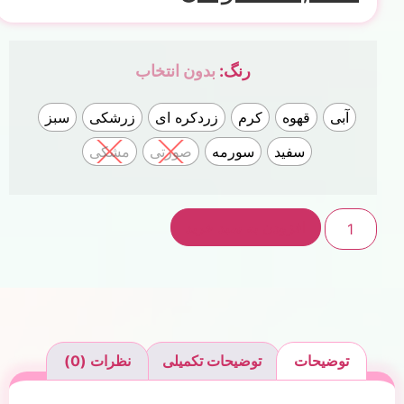
رنگ
:
بدون انتخاب
آبی
قهوه
کرم
زردکره ای
زرشکی
سبز
سفید
سورمه
صورتی
مشکی
افزودن به سبد خرید
توضیحات
توضیحات تکمیلی
نظرات (0)