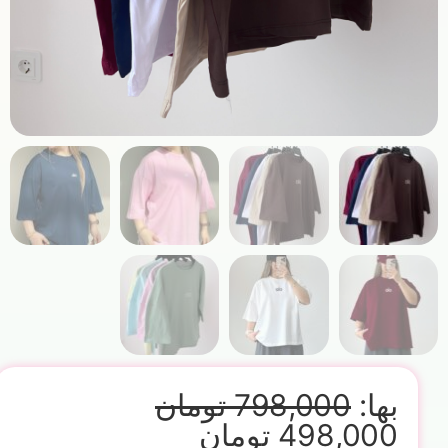
بها:
798,000
تومان
498,000
تومان