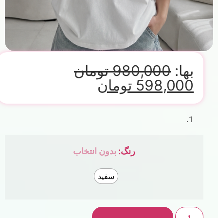
بها:
980,000
تومان
598,000
تومان
رنگ
:
بدون انتخاب
سفید
افزودن به سبد خرید